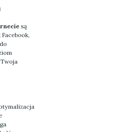
h
rnecie
są
 Facebook,
 do
ziom
ć Twoja
ptymalizacja
e
ąga