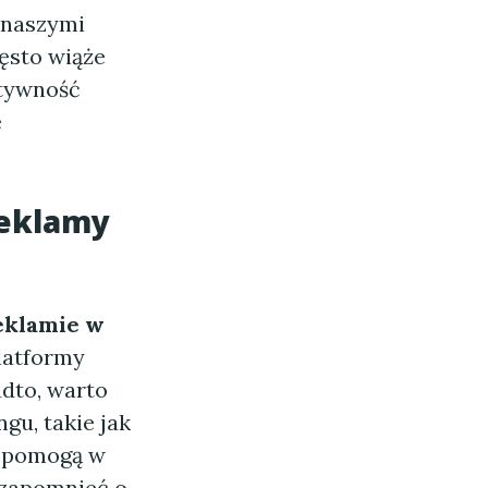
 naszymi
ęsto wiąże
ktywność
e
reklamy
eklamie w
latformy
adto, warto
u, takie jak
u pomogą w
 zapomnieć o