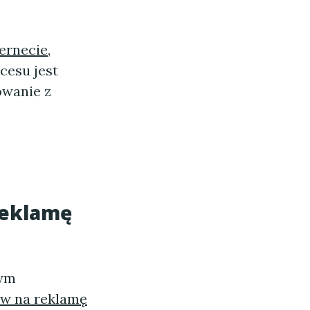
ernecie
,
cesu jest
owanie z
reklamę
wym
w na reklamę