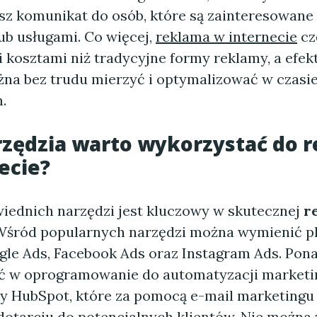
sz komunikat do osób, które są zainteresowane
ub usługami. Co więcej,
reklama w internecie
cz
i kosztami niż tradycyjne formy reklamy, a efe
na bez trudu mierzyć i optymalizować w czasi
.
rzędzia warto wykorzystać do 
ecie?
ednich narzędzi jest kluczowy w skutecznej
r
 Wśród popularnych narzędzi można wymienić p
ogle Ads, Facebook Ads oraz Instagram Ads. Pon
 w oprogramowanie do automatyzacji marketing
y HubSpot, które za pomocą e-mail marketing
otarciu do potencjalnych klientów. Nie można