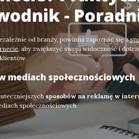
wodnik - Poradn
iezależnie od branży, powinna zapoznać się z
sp
rnecie
, aby zwiększyć swoją widoczność i dotrz
 klientów
w mediach społecznościowych
kuteczniejszych
sposobów na reklamę w inter
diach społecznościowych