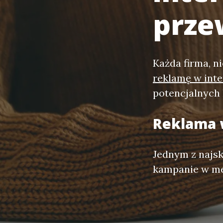
prze
Każda firma, n
reklamę w inte
potencjalnych
Reklama 
Jednym z najs
kampanie w me