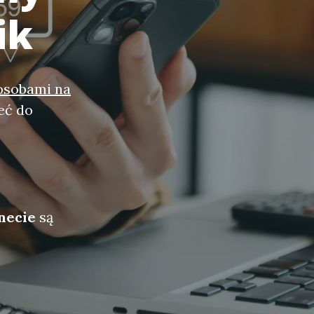
ik
osobami na
eć do
necie
są