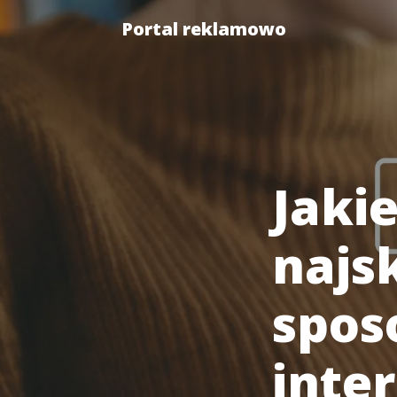
Portal reklamowo
Jakie
najs
spos
inte