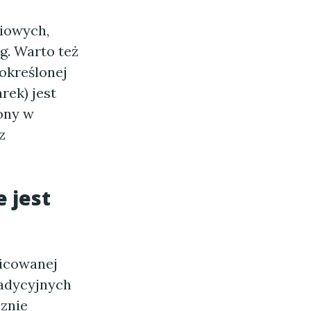
ciowych,
g. Warto też
określonej
rek) jest
ony w
z
 jest
nicowanej
radycyjnych
znie