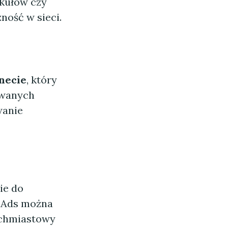
ykułów czy
ość w sieci.
necie
, który
owanych
wanie
ie do
e Ads można
ychmiastowy