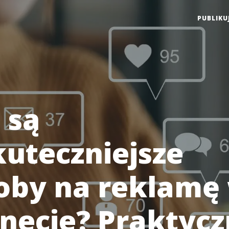
PUBLIKU
 są
kuteczniejsze
oby na reklamę
rnecie? Praktyc