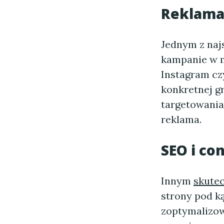
Reklama
Jednym z naj
kampanie w m
Instagram cz
konkretnej g
targetowania
reklama.
SEO i co
Innym
skute
strony pod k
zoptymalizow