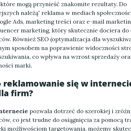
, które mogą przynieść znakomite rezultaty. Do
ejszych należą" reklama w mediach społecznoś
gle Ads, marketing treści oraz e-mail marketin
luencer marketing, który skutecznie dociera do 
ców. Również SEO (optymalizacja dla wyszukiwa
nym sposobem na poprawienie widoczności str
zukiwania, co wpływa na wzrost sprzedaży ora
ości marki.
 reklamowanie się w internecie
dla firm?
nternecie
pozwala dotrzeć do szerokiej i zróż
ców, co jest trudne do osiągnięcia za pomocą t
ęki możliwościom targetowania, możemy skutec