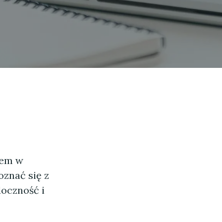
iem w
oznać się z
doczność i