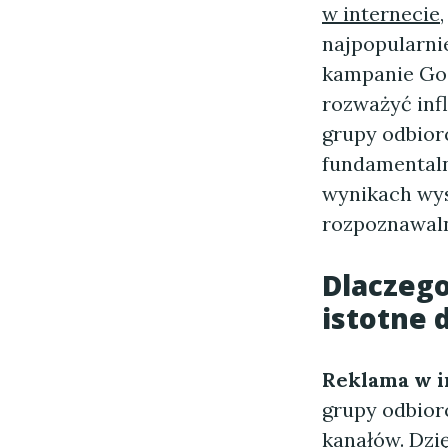
w internecie
najpopularni
kampanie Goo
rozważyć inf
grupy odbior
fundamental
wynikach wys
rozpoznawaln
Dlaczego
istotne 
Reklama w i
grupy odbior
kanałów. Dzi