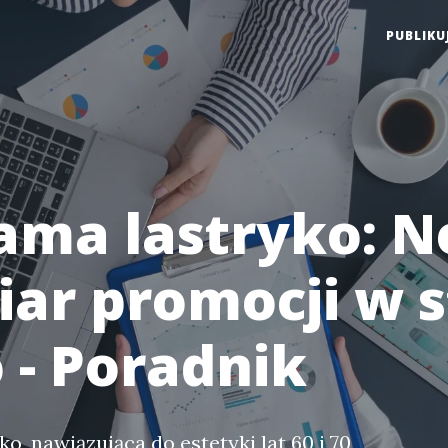
PUBLIKU
ama lastryko: 
ar promocji w s
 - Poradnik
o, nawiązująca do estetyki lat 60 i 70