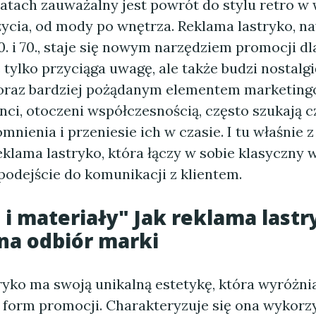
atach zauważalny jest powrót do stylu retro w 
życia, od mody po wnętrza. Reklama lastryko, n
60. i 70., staje się nowym narzędziem promocji dl
 tylko przyciąga uwagę, ale także budzi nostalgi
 coraz bardziej pożądanym elementem marketin
ienci, otoczeni współczesnością, często szukają c
nienia i przeniesie ich w czasie. I tu właśnie
klama lastryko, która łączy w sobie klasyczny w
odejście do komunikacji z klientem.
 i materiały" Jak reklama lastr
na odbiór marki
ryko ma swoją unikalną estetykę, która wyróżnia
 form promocji. Charakteryzuje się ona wykor