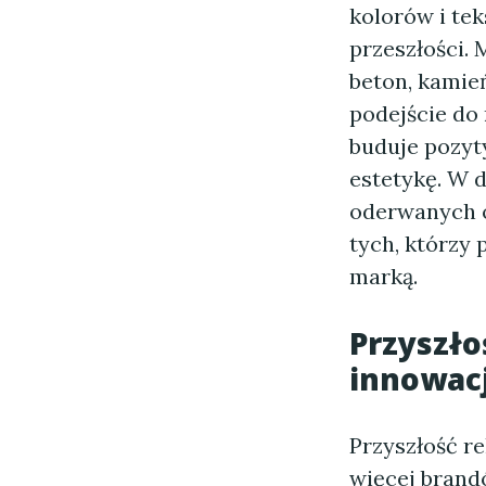
kolorów i te
przeszłości. 
beton, kamień
podejście do
buduje pozyt
estetykę. W d
oderwanych o
tych, którzy 
marką.
Przyszło
innowac
Przyszłość r
więcej brand