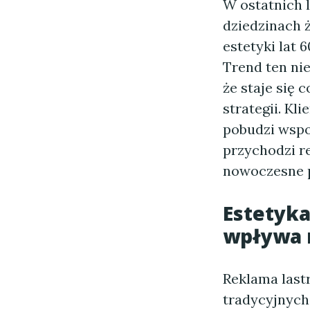
W ostatnich l
dziedzinach 
estetyki lat 
Trend ten nie
że staje się
strategii. Kl
pobudzi wspom
przychodzi re
nowoczesne p
Estetyka
wpływa 
Reklama last
tradycyjnych