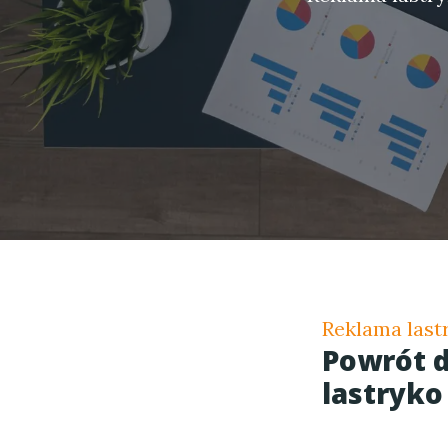
Reklama last
Powrót d
lastryko