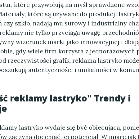
kstur, które przywołują na myśl sprawdzone wzor
Materiały, które są używane do produkcji lastryko
 czy szkło, nadają mu surowy i industrialny cha
 reklamy nie tylko przyciąga uwagę przechodnió
ywny wizerunek marki jako innowacyjnej i dbają
obie, gdy wiele firm korzysta z jednorazowych p
d rzeczywistości grafik, reklama lastryko może
poszukują autentyczności i unikalności w komun
ść reklamy lastryko" Trendy i
je
eklamy lastryko wydaje się być obiecująca, poni
ów zaczyna doceniać jej potencjał. W miarę ja