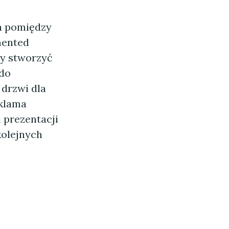
a pomiędzy
mented
by stworzyć
 do
 drzwi dla
eklama
i prezentacji
kolejnych