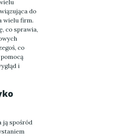
wielu
awiązująca do
a wielu firm.
ę, co sprawia,
gowych
zegoś, co
 z pomocą
ygląd i
yko
 ją spośród
zystaniem