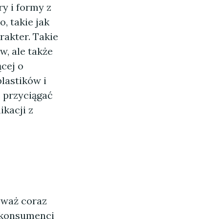
y i formy z
, takie jak
rakter. Takie
w, ale także
cej o
lastików i
 przyciągać
ikacji z
eważ coraz
k konsumenci