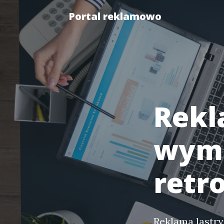
Portal reklamowo
Rekl
wymi
retro
Reklama lastryk