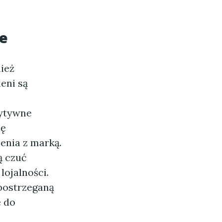
ie
nież
eni są
zytywne
ię
nia z marką.
ą czuć
lojalności.
postrzeganą
ę do