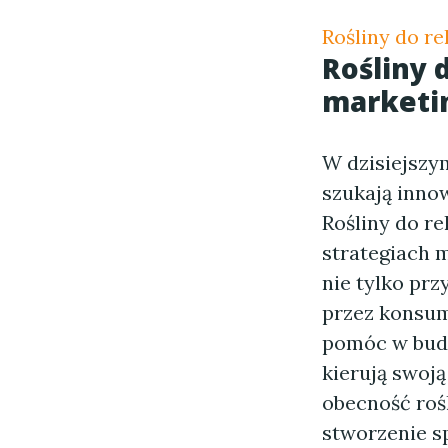
Rośliny do r
Rośliny 
marketi
W dzisiejszy
szukają inno
Rośliny do r
strategiach 
nie tylko prz
przez konsum
pomóc w budo
kierują swoją
obecność ro
stworzenie s