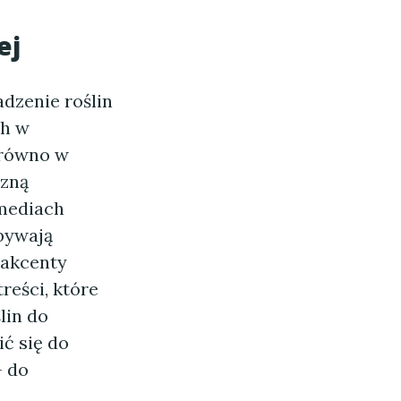
ej
dzenie roślin
ch w
arówno w
azną
 mediach
bywają
 akcenty
reści, które
lin do
ć się do
– do