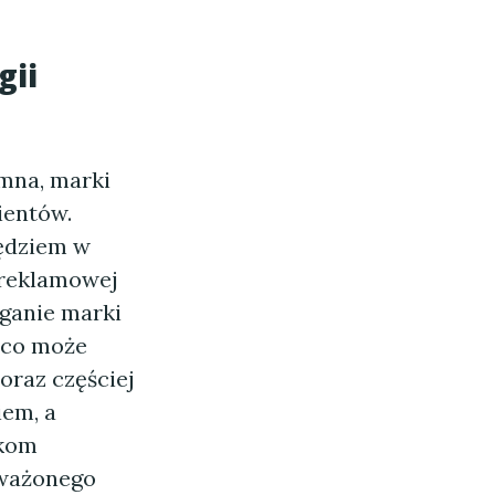
gii
omna, marki
ientów.
zędziem w
 reklamowej
eganie marki
, co może
oraz częściej
iem, a
rkom
oważonego