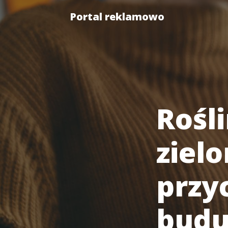
Portal reklamowo
Rośl
ziel
przy
budu