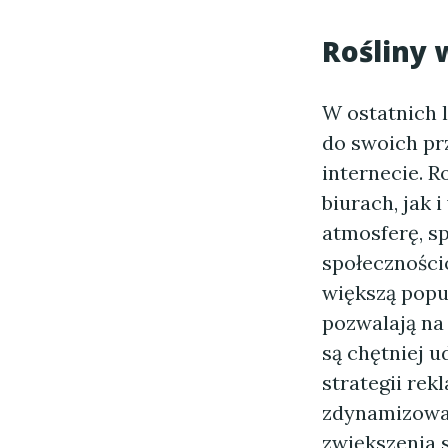
Rośliny 
W ostatnich 
do swoich pr
internecie. 
biurach, jak
atmosferę, sp
społeczności
większą popu
pozwalają na 
są chętniej 
strategii re
zdynamizowan
zwiększenia 