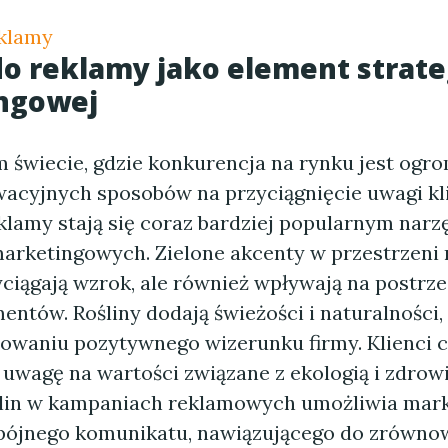
eklamy
do reklamy jako element strate
ngowej
m świecie, gdzie konkurencja na rynku jest ogr
wacyjnych sposobów na przyciągnięcie uwagi kl
eklamy stają się coraz bardziej popularnym nar
marketingowych. Zielone akcenty w przestrzeni
yciągają wzrok, ale również wpływają na postrz
entów. Rośliny dodają świeżości i naturalności
waniu pozytywnego wizerunku firmy. Klienci c
 uwagę na wartości związane z ekologią i zdrow
ślin w kampaniach reklamowych umożliwia ma
pójnego komunikatu, nawiązującego do zrówn