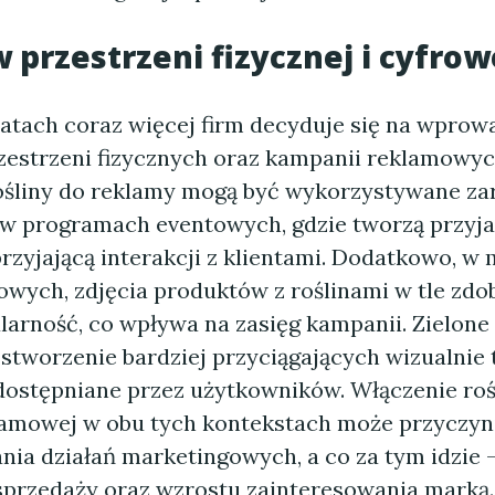
w przestrzeni fizycznej i cyfrow
latach coraz więcej firm decyduje się na wprowa
zestrzeni fizycznych oraz kampanii reklamowy
Rośliny do reklamy mogą być wykorzystywane z
 i w programach eventowych, gdzie tworzą przyj
rzyjającą interakcji z klientami. Dodatkowo, w
owych, zdjęcia produktów z roślinami w tle zdo
larność, co wpływa na zasięg kampanii. Zielone
stworzenie bardziej przyciągających wizualnie t
udostępniane przez użytkowników. Włączenie roś
klamowej w obu tych kontekstach może przyczyni
ia działań marketingowych, a co za tym idzie 
sprzedaży oraz wzrostu zainteresowania marką.