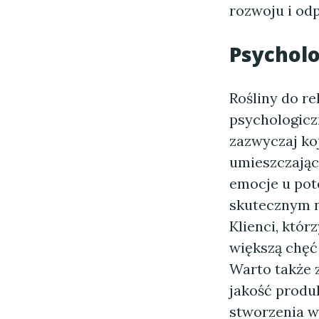
rozwoju i od
Psycholo
Rośliny do re
psychologicz
zazwyczaj koj
umieszczając
emocje u pote
skutecznym n
Klienci, któ
większą chęć 
Warto także 
jakość produ
stworzenia wr