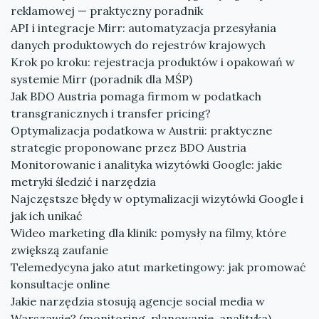
reklamowej — praktyczny poradnik
API i integracje Mirr: automatyzacja przesyłania
danych produktowych do rejestrów krajowych
Krok po kroku: rejestracja produktów i opakowań w
systemie Mirr (poradnik dla MŚP)
Jak BDO Austria pomaga firmom w podatkach
transgranicznych i transfer pricing?
Optymalizacja podatkowa w Austrii: praktyczne
strategie proponowane przez BDO Austria
Monitorowanie i analityka wizytówki Google: jakie
metryki śledzić i narzędzia
Najczęstsze błędy w optymalizacji wizytówki Google i
jak ich unikać
Wideo marketing dla klinik: pomysły na filmy, które
zwiększą zaufanie
Telemedycyna jako atut marketingowy: jak promować
konsultacje online
Jakie narzędzia stosują agencje social media w
Warszawie? (monitoring, planowanie, analityka)