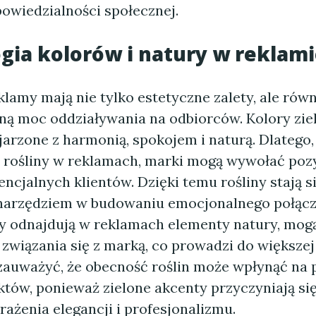
powiedzialności społecznej.
gia kolorów i natury w reklam
klamy mają nie tylko estetyczne zalety, ale rów
ną moc oddziaływania na odbiorców. Kolory ziel
arzone z harmonią, spokojem i naturą. Dlatego,
 rośliny w reklamach, marki mogą wywołać po
ncjalnych klientów. Dzięki temu rośliny stają s
arzędziem w budowaniu emocjonalnego połącze
rzy odnajdują w reklamach elementy natury, mog
związania się z marką, co prowadzi do większej 
zauważyć, że obecność roślin może wpłynąć na 
któw, ponieważ zielone akcenty przyczyniają si
ażenia elegancji i profesjonalizmu.