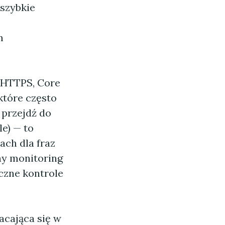
 szybkie
m
" HTTPS, Core
 które często
przejdź do
e) — to
ach dla fraz
ny monitoring
czne kontrole
acająca się w