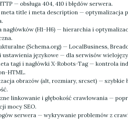
HTTP — obsługa 404, 410 i błędów serwera.
 meta title i meta description — optymalizacja 
a.
a nagłówków (H1–H6) — hierarchia i optymalizac
zna.
ukturalne (Schema.org) — LocalBusiness, Bread
 i ustawienia językowe — dla serwisów wielojęz
eta tagi i nagłówki X-Robots-Tag — kontrola in
non-HTML.
acja obrazów (alt, rozmiary, srcset) — szybkie 
ść.
ne linkowanie i głębokość crawlowania — pop
cji mocy SEO.
logów serwera — wykrywanie problemów z craw