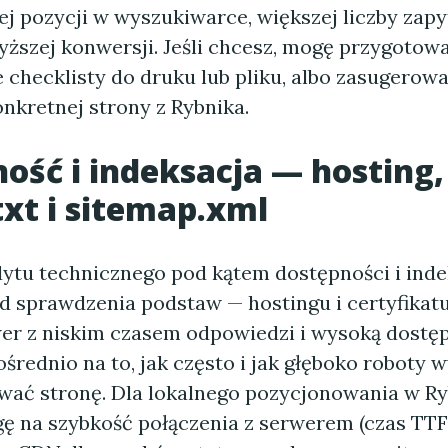
ej pozycji w wyszukiwarce, większej liczby zap
yższej konwersji. Jeśli chcesz, mogę przygotowa
e checklisty do druku lub pliku, albo zasugerow
onkretnej strony z Rybnika.
ość i indeksacja — hosting,
txt i sitemap.xml
ytu technicznego pod kątem dostępności i inde
od sprawdzenia podstaw — hostingu i certyfikatu
wer z niskim czasem odpowiedzi i wysoką dostę
średnio na to, jak często i jak głęboko roboty
wać stronę. Dla lokalnego pozycjonowania w R
ę na szybkość połączenia z serwerem (czas TTF