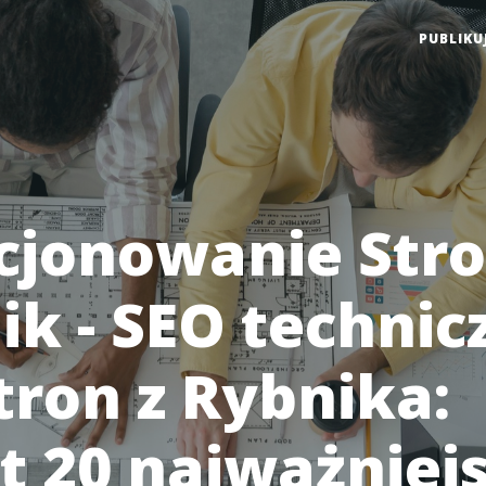
PUBLIKU
cjonowanie Str
ik - SEO technic
tron z Rybnika:
t 20 najważniej