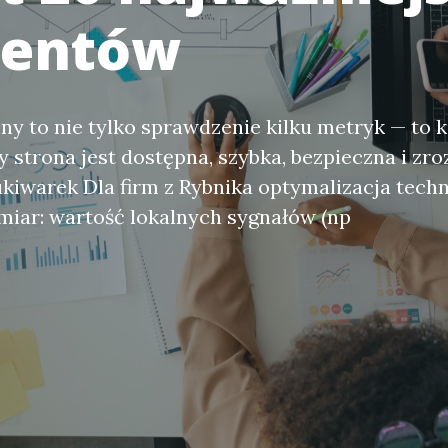
mentów
ny to nie tylko sprawdzenie kilku metryk — to
y strona jest dostępna, szybka, bezpieczna i zr
kiwarek Dla firm z Rybnika optymalizacja tech
iar: wartość lokalnych sygnałów (np