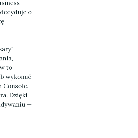
usiness
 decyduje o
tę
zary"
ania,
w to
lub wykonać
h Console,
ra. Dzięki
gadywaniu —