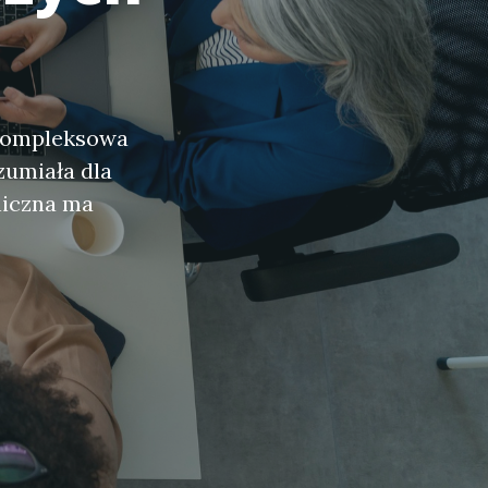
 kompleksowa
ozumiała dla
niczna ma