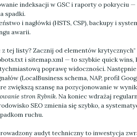
wanie indeksacji w GSC i raporty o pokryciu —
a spadki.
eństwo i nagłówki (HSTS, CSP), backupy i syste
ngu awarii.
 z tej listy? Zacznij od elementów krytycznych
obots.txt i sitemap.xml — to szybkie quick wins,
tychmiastową poprawę widoczności. Następnie 
gnałów (LocalBusiness schema, NAP, profil Googl
óre zwiększą szansę na pozycjonowanie w wynik
owanie stron Rybnik
. Na koniec wdrażaj regular
 środowisko SEO zmienia się szybko, a systematy
spadkom ruchu.
rowadzony audyt techniczny to inwestycja zwr