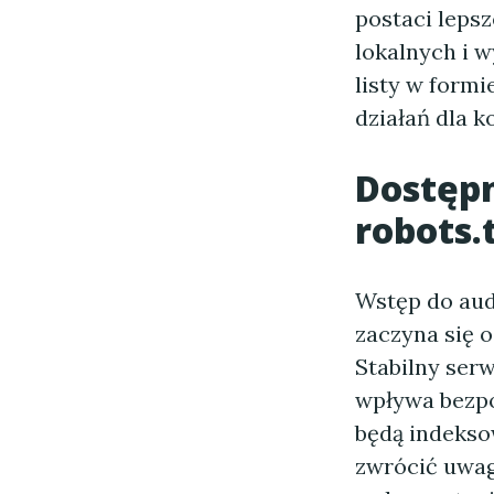
postaci lepsz
lokalnych i w
listy w formi
działań dla k
Dostępn
robots.
Wstęp do aud
zaczyna się 
Stabilny ser
wpływa bezpo
będą indekso
zwrócić uwag