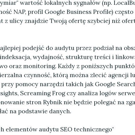
miar" wartość lokalnych sygnałów (np. LocalB
ość NAP, profil Google Business Profile) często
nt z ulicy znajdzie Twoją ofertę szybciej niż ofer
jlepiej podejść do audytu przez podział na obs
indeksacja, wydajność, strukturę treści i linkow
wo oraz monitoring. Każdy z poniższych punktó
ierzalna czynność, którą można zlecić agencji 
 przy pomocy narzędzi takich jak Google Searc
sights, Screaming Frog czy analiza logów serwe
nowanie stron Rybnik nie będzie polegać na z
ałać na podstawie danych.
h elementów audytu SEO technicznego"