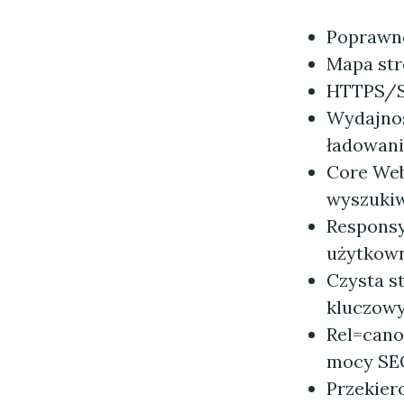
Poprawn
Mapa st
HTTPS/SS
Wydajnoś
ładowani
Core Web
wyszukiw
Responsy
użytkown
Czysta s
kluczowy
Rel=cano
mocy SE
Przekier