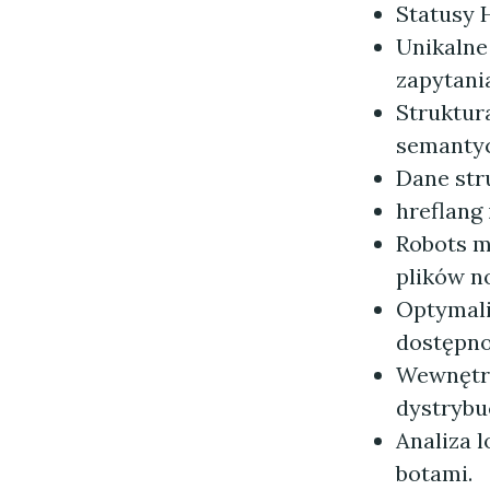
Statusy 
Unikalne
zapytani
Struktur
semantyc
Dane str
hreflang
Robots m
plików 
Optymaliz
dostępno
Wewnętrz
dystrybu
Analiza 
botami.