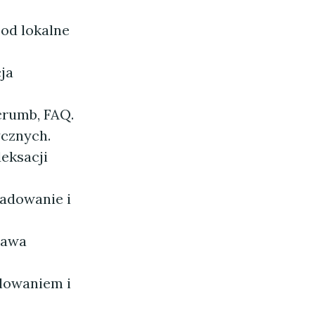
pod lokalne
ja
crumb, FAQ.
ycznych.
deksacji
ładowanie i
rawa
lowaniem i