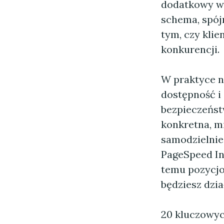
dodatkowy wy
schema, spójn
tym, czy klie
konkurencji.
W praktyce na
dostępność i 
bezpieczeńst
konkretna, m
samodzielnie
PageSpeed In
temu pozycjo
będziesz dzi
20 kluczowyc