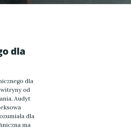
o dla
nicznego dla
 witryny od
ania. Audyt
pleksowa
rozumiała dla
chniczna ma