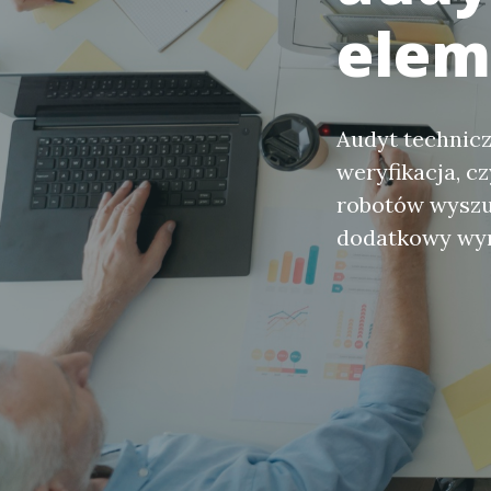
ele
Audyt technicz
weryfikacja, cz
robotów wyszu
dodatkowy wym