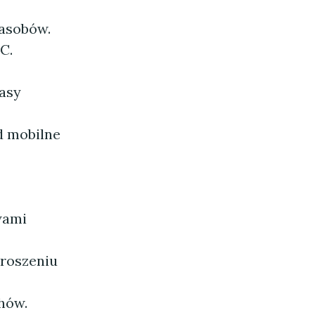
zasobów.
C.
zasy
d mobilne
wami
proszeniu
chów.