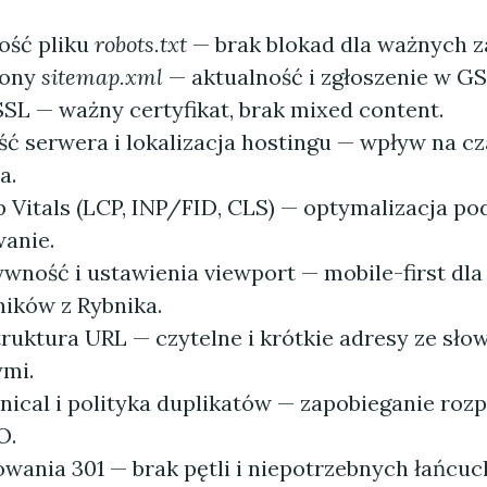
ość pliku
robots.txt
— brak blokad dla ważnych 
rony
sitemap.xml
— aktualność i zgłoszenie w GS
L — ważny certyfikat, brak mixed content.
ć serwera i lokalizacja hostingu — wpływ na c
a.
 Vitals (LCP, INP/FID, CLS) — optymalizacja po
anie.
wność i ustawienia viewport — mobile-first dla
ików z Rybnika.
truktura URL — czytelne i krótkie adresy ze sło
mi.
nical i polityka duplikatów — zapobieganie roz
O.
owania 301 — brak pętli i niepotrzebnych łańcu