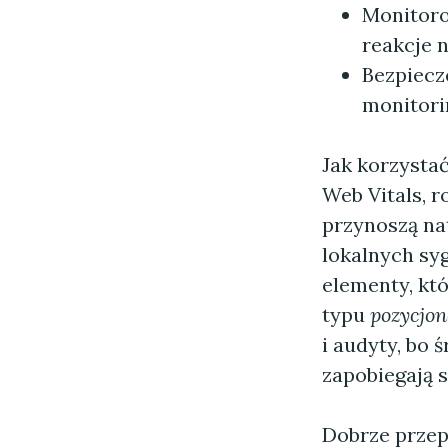
Monitoro
reakcje n
Bezpiecz
monitori
Jak korzystać
Web Vitals, r
przynoszą na
lokalnych sy
elementy, kt
typu
pozycjon
i audyty, bo
zapobiegają 
Dobrze przep