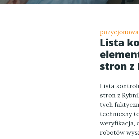
pozycjonowan
Lista k
element
stron z
Lista kontro
stron z Rybni
tych faktycz
techniczny t
weryfikacja, 
robotów wysz