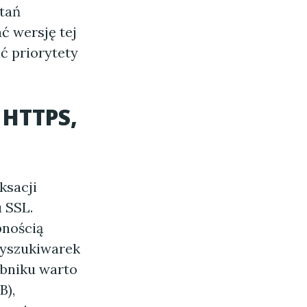
ytań
ć wersję tej
ać priorytety
 HTTPS,
ksacji
 SSL.
pnością
 wyszukiwarek
ybniku warto
B),