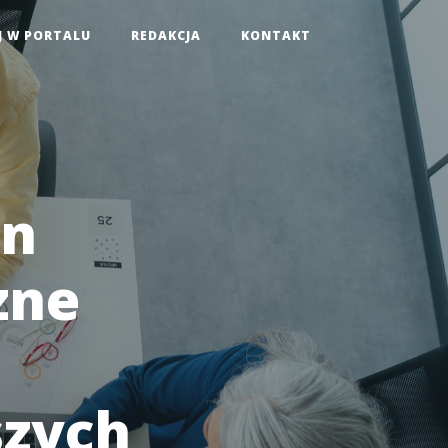
J W PORTALU
REDAKCJA
KONTAKT
on
zne
szych