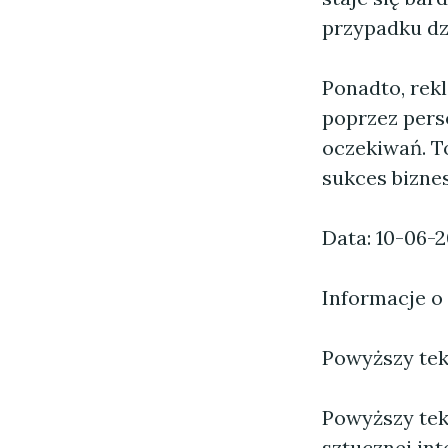
przypadku dz
Ponadto, rek
poprzez pers
oczekiwań. To
sukces bizne
Data: 10-06-
Informacje o
Powyższy tekst
Powyższy tek
sztucznej inte