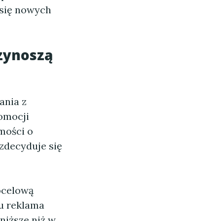
 się nowych
rzynoszą
ania z
omocji
mości o
 zdecyduje się
ocelową
u reklama
 niższe niż w