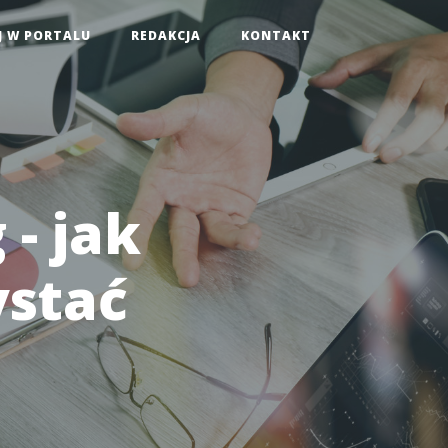
J W PORTALU
REDAKCJA
KONTAKT
- jak
stać