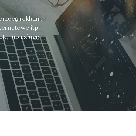
pomocą reklam i
nternetowe itp
kt lub usługę