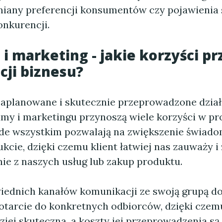
iany preferencji konsumentów czy pojawienia
nkurencji.
i marketing - jakie korzyści p
ji biznesu?
aplanowane i skutecznie przeprowadzone dział
amy i marketingu przynoszą wiele korzyści w pr
ede wszystkim pozwalają na zwiększenie świado
kcie, dzięki czemu klient łatwiej nas zauważy i
ie z naszych usług lub zakup produktu.
ednich kanałów komunikacji ze swoją grupą d
otarcie do konkretnych odbiorców, dzięki czem
dziej skuteczna, a koszty jej przeprowadzenia są