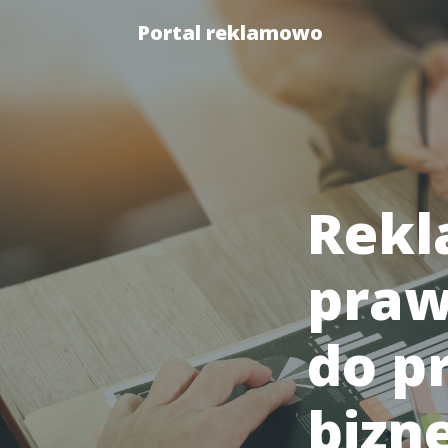
Portal reklamowo
Rekl
praw
do p
bizn