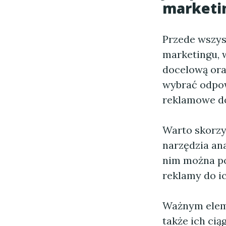
marketin
Przede wszys
marketingu, 
docelową ora
wybrać odpow
reklamowe do
Warto skorzys
narzędzia ana
nim można po
reklamy do ic
Ważnym eleme
także ich cią