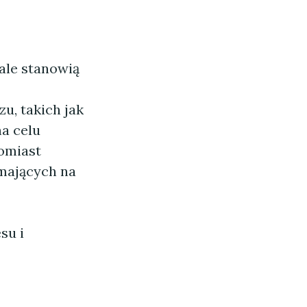
 ale stanowią
u, takich jak
na celu
omiast
 mających na
su i