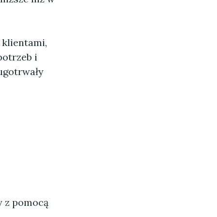
klientami,
otrzeb i
ługotrwały
ny z pomocą