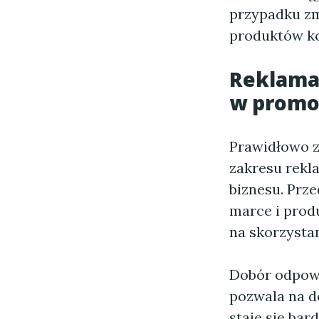
przypadku zm
produktów ko
Reklama 
w promoc
Prawidłowo z
zakresu rekl
biznesu. Prz
marce i produ
na skorzystan
Dobór odpowi
pozwala na d
staje się bar