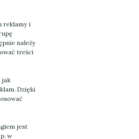
u reklamy i
grupę
ępnie należy
ować treści
 jak
klam. Dzięki
stosować
giem jest
np. w